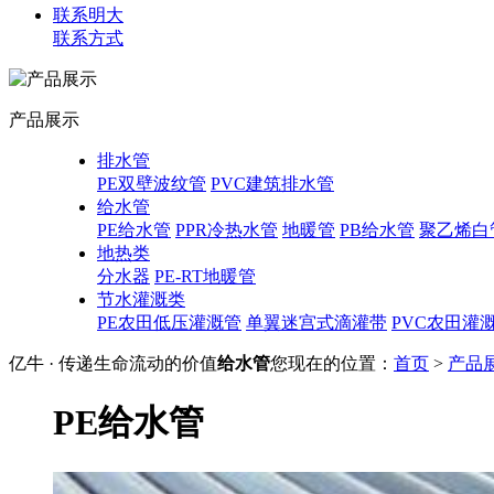
联系明大
联系方式
产品展示
排水管
PE双壁波纹管
PVC建筑排水管
给水管
PE给水管
PPR冷热水管
地暖管
PB给水管
聚乙烯白
地热类
分水器
PE-RT地暖管
节水灌溉类
PE农田低压灌溉管
单翼迷宫式滴灌带
PVC农田灌
亿牛 · 传递生命流动的价值
给水管
您现在的位置：
首页
>
产品
PE给水管