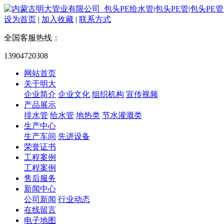
设为首页
|
加入收藏
|
联系方式
全国客服热线：
13904720308
网站首页
关于明大
企业简介
企业文化
组织机构
宣传视频
产品展示
排水管
给水管
地热类
节水灌溉类
生产中心
生产车间
先进设备
荣誉证书
工程案例
工程案例
售后服务
新闻中心
公司新闻
行业动态
在线留言
电子地图