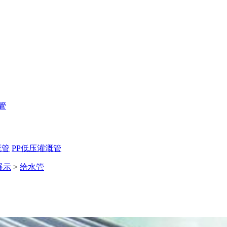
管
溉管
PP低压灌溉管
展示
>
给水管