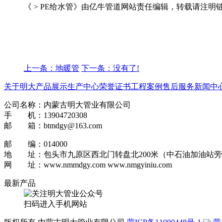
《 > PE给水管》由亿牛管道网站责任编辑，转载请注明
上一条：地暖管
下一条：没有了!
关于明大
产品展示
生产中心
荣誉证书
工程案例
售后服务
新闻中
公司名称：内蒙古明大管业有限公司
手 机：13904720308
邮 箱：btmdgy@163.com
邮 编：014000
地 址：包头市九原区西北门转盘北200米（中石油加油站
网 址：www.nmmdgy.com www.nmgyiniu.com
最新产品
扫码进入手机网站