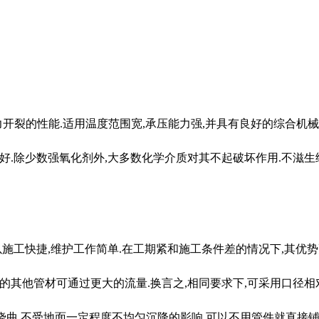
开裂的性能.适用温度范围宽,承压能力强,并具有良好的综合机械
定性好.除少数强氧化剂外,大多数化学介质对其不起破坏作用.不滋
所以施工快捷,维护工作简单.在工期紧和施工条件差的情况下,其优势
径的其他管材可通过更大的流量.换言之,相同要求下,可采用口径相对
向可略微挠曲,不受地面一定程度不均匀沉降的影响,可以不用管件就直