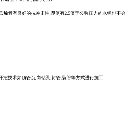
且,聚乙烯管有良好的抗冲击性,即使有2.5倍于公称压力的水锤也不会
开挖技术如顶管,定向钻孔,衬管,裂管等方式进行施工.