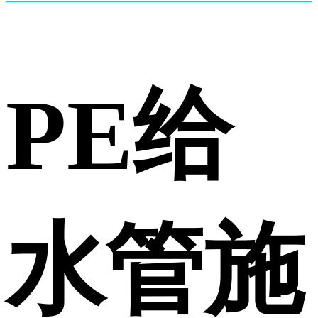
PE给
水管施