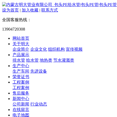
设为首页
|
加入收藏
|
联系方式
全国客服热线：
13904720308
网站首页
关于明大
企业简介
企业文化
组织机构
宣传视频
产品展示
排水管
给水管
地热类
节水灌溉类
生产中心
生产车间
先进设备
荣誉证书
工程案例
工程案例
售后服务
新闻中心
公司新闻
行业动态
在线留言
电子地图